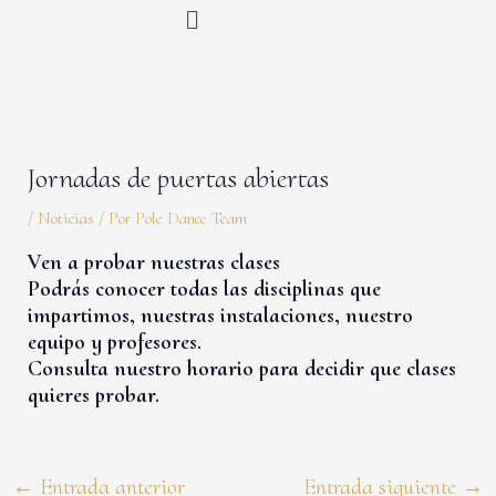
Menú
Ir
Navegación
al
de
contenido
entradas
Jornadas de puertas abiertas
/
Noticias
/ Por
Pole Dance Team
Ven a probar nuestras clases
Podrás conocer todas las disciplinas que
impartimos, nuestras instalaciones, nuestro
equipo y profesores.
Consulta nuestro horario para decidir que clases
quieres probar.
←
Entrada anterior
Entrada siguiente
→